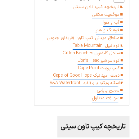
تاریخچه کیپ تاون سیتی
موقعیت مکانی
آب و هوا
فرهنگ و هنر
مناطق دیدنی کیپ تاون آفریقای جنوبی:
کوه تیبل Table Mountain
ساحل کلیفتون Clifton Beaches
کوه سر شیر Lion’s Head
کیپ پوینت Cape Point
دماغه امید نیک Cape of Good Hope
اسکله ویکتوریا و آلفرد V&A Waterfront
سخن پایانی
سوالات متداول
تاریخچه کیپ تاون سیتی