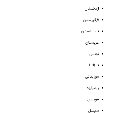
ازبکستان
قرقیزستان
تاجیکستان
عربستان
تونس
تانزانیا
موریتانی
زیمبابوه
موریس
سیشل