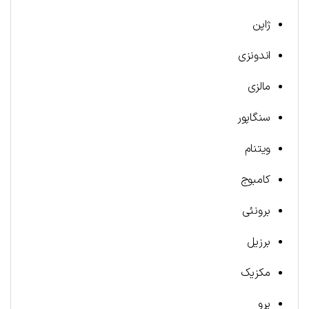
ژاپن
اندونزی
مالزی
سنگاپور
ویتنام
کامبوج
برونئی
برزیل
مکزیک
پرو