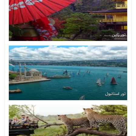
تور ژاپن
تور استانبول