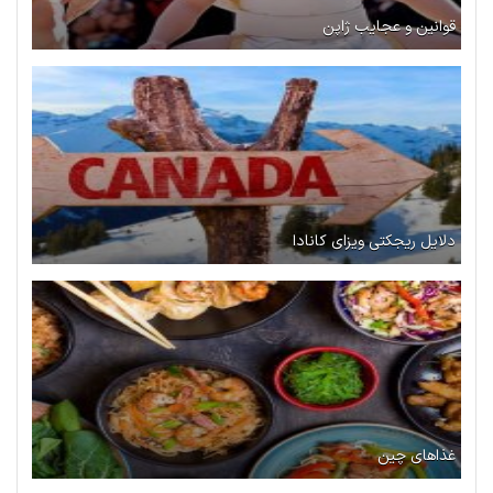
قوانین و عجایب ژاپن
دلایل ریجکتی ویزای کانادا
غذاهای چین