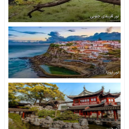
تور آفریقای جنوبی
تور اروپا
تور چین