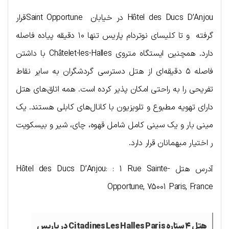
Hôtel des Ducs D’Anjou در خیابان Saint Opportuneقرار
گرفته و تا کلیسای نوتردام پاریس تنها ۱۰ دقیقه پیاده فاصله
دارد. همچنین ایستگاه متروی Châtelet-les-Halles با داشتن
فاصله ۵ دقیقه‌ای از هتل دسترسی گردشگران به سایر نقاط
تفریحی را به راحتی امکان پذیر کرده است. همه اتاق‌های هتل
دارای تهویه مطبوع و تلویزیون با کانال‌های کابلی هستند. یک
مینی بار و یک سینی کامل شامل قهوه، چای، شیر و بیسکویت
ر اختیار میهمانان قرار دارد.
آدرس هتل Hôtel des Ducs D’Anjou: : 1 Rue Sainte-
Opportune, 75001 Paris, France
هتل ۴ ستاره Citadines Les Halles Paris در پاریس