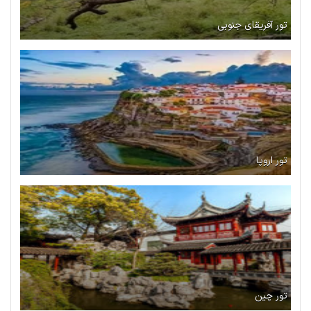
تور آفریقای جنوبی
تور اروپا
تور چین