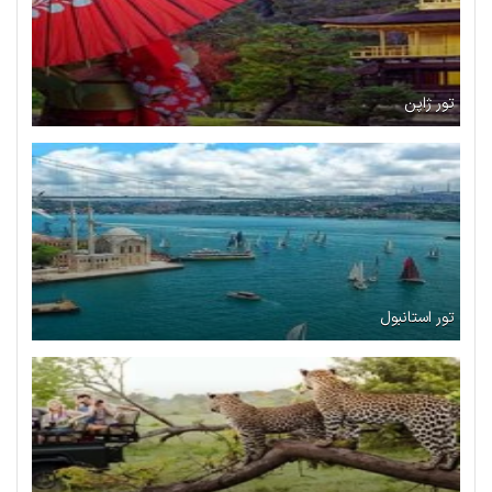
تور ژاپن
تور استانبول