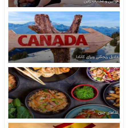
قوانین و عجایب ژاپن
دلایل ریجکتی ویزای کانادا
غذاهای چین