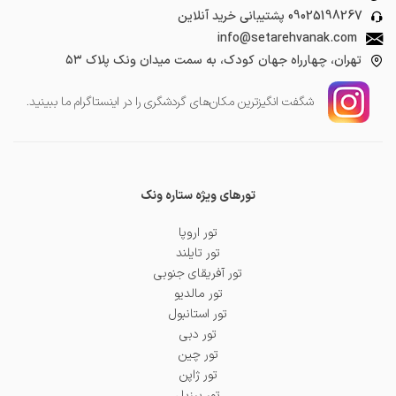
09025198267
پشتیبانی خرید آنلاین
info@setarehvanak.com
تهران، چهارراه جهان کودک، به سمت میدان ونک پلاک ۵۳
شگفت انگیز‌ترین مکان‌های گردشگری را در اینستاگرام ما ببینید.
تورهای ویژه ستاره ونک
تور اروپا
تور تایلند
تور آفریقای جنوبی
تور مالدیو
تور استانبول
تور دبی
تور چین
تور ژاپن
تور برزیل