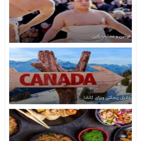
قوانین و عجایب ژاپن
دلایل ریجکتی ویزای کانادا