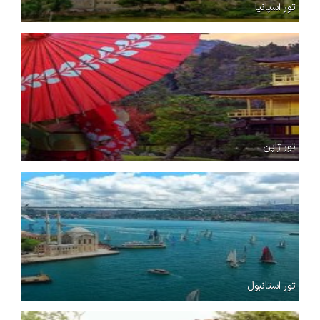
تور اسپانیا
تور ژاپن
تور استانبول