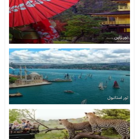
تور ژاپن
تور استانبول