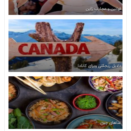
قوانین و عجایب ژاپن
دلایل ریجکتی ویزای کانادا
غذاهای چین