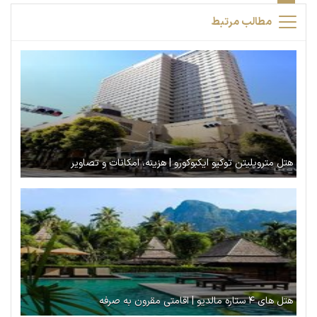
مطالب مرتبط
هتل متروپلیتن توکیو ایکبوکورو | هزینه، امکانات و تصاویر
هتل های ۴ ستاره مالدیو | اقامتی مقرون به صرفه