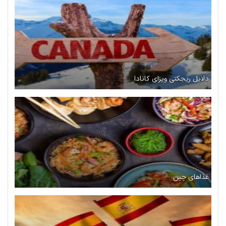
دلایل ریجکتی ویزای کانادا
غذاهای چین