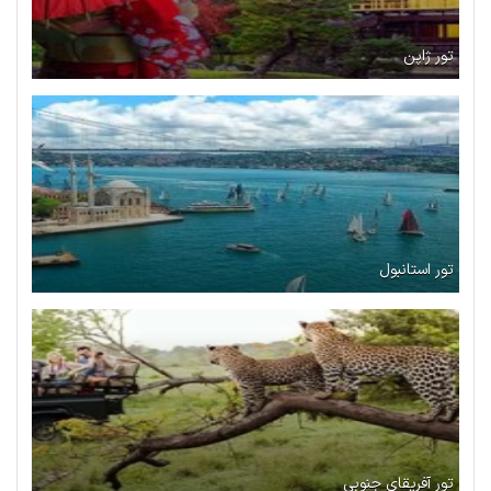
تور ژاپن
تور استانبول
تور آفریقای جنوبی