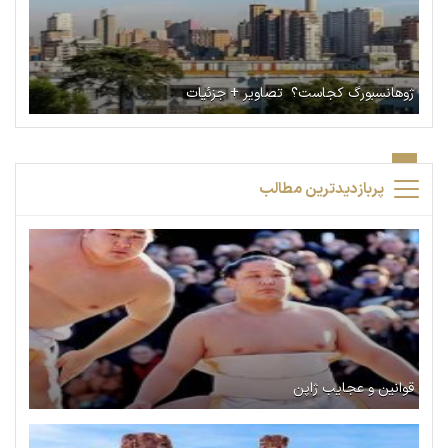
ژوهانسبورگ کجاست؟ تصاویر + جزئیات
پربازدیدترین مطالب
قوانین و عجایب ژاپن