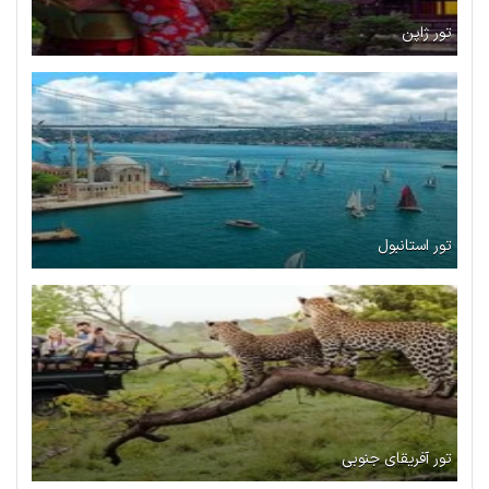
تور ژاپن
تور استانبول
تور آفریقای جنوبی