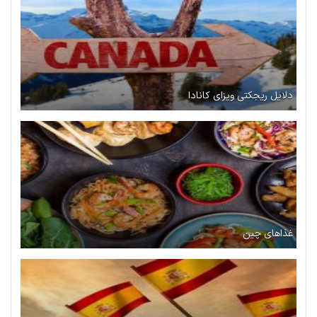
دلایل ریجکتی ویزای کانادا
غذاهای چین