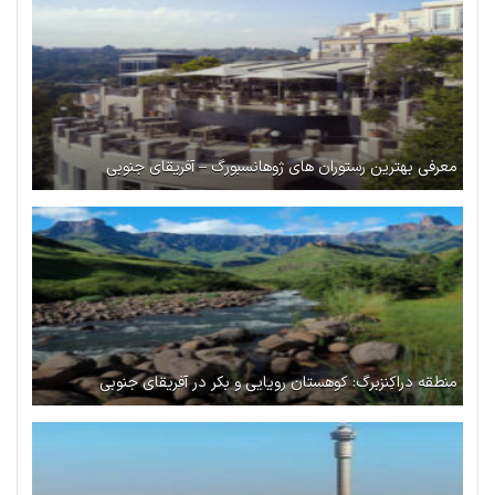
معرفی بهترین رستوران‌ های ژوهانسبورگ – آفریقای جنوبی
منطقه دراکِنزبرگ: کوهستان رویایی و بکر در آفریقای جنوبی