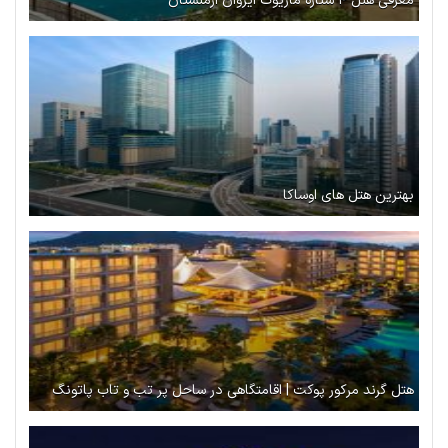
معرفی هتل ۴ ستاره ماریوت ایروان ارمنستان
بهترین هتل های اوساکا
هتل گرند مرکور پوکت | اقامتگاهی در ساحل پر تب و تاب پاتونگ