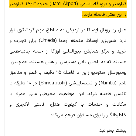
کیلومتر و فرودگاه ایتامی (Itami Airport) حدود ۱۴٫۳ کیلومتر
از این هتل فاصله دارند.
هتل ریا رویال اوساکا در نزدیکی به مناطق مهم گردشگری قرار
دارد. شهربازی اوساکا، منطقه اومدا (Umeda) برای تجارت و
خرید و مرکز همایش بین‌المللی اوزاکا از جمله جاذبه‌هایی
هستند که به راحتی قابل دسترسی از هتل هستند. همچنین،
یونیورسال استودیو ژاپن با فاصله ۲۵ دقیقه با قطار و مناطق
نامبا (Namba) و شینسایباشی (Shinsaibashi) در ۱۰ دقیقه با
تاکسی فاصله دارند. این موقعیت محیطی عالی همراه با
امکانات و خدمات با کیفیت هتل، اقامتی لاکچری و
خاطره‌انگیز را برای مسافران فراهم می‌کند.
بیشتر بخوانید