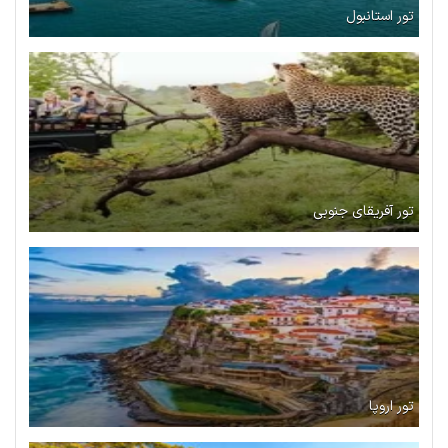
تور استانبول
تور آفریقای جنوبی
تور اروپا