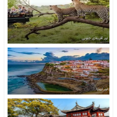
تور آفریقای جنوبی
تور اروپا