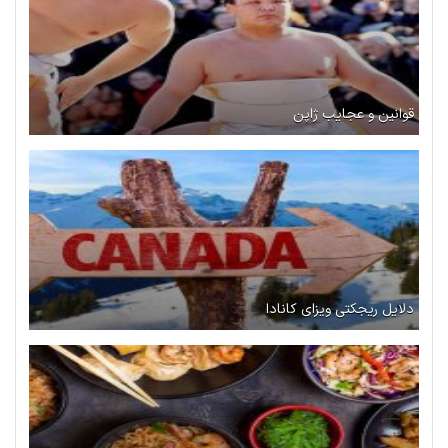
قوانین و عجایب ژاپن
دلایل ریجکتی ویزای کانادا