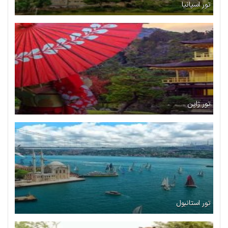
تور اسپانیا
تور ژاپن
تور استانبول