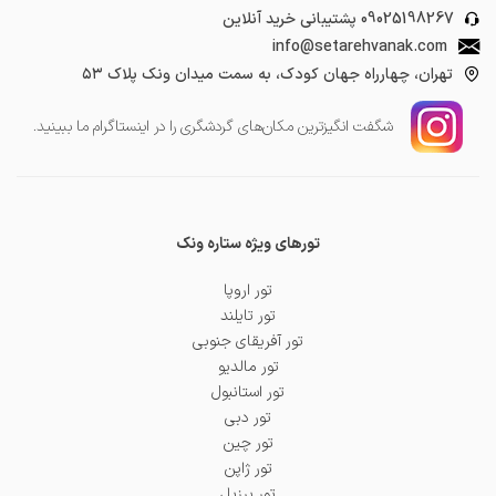
09025198267
پشتیبانی خرید آنلاین
info@setarehvanak.com
تهران، چهارراه جهان کودک، به سمت میدان ونک پلاک ۵۳
شگفت انگیز‌ترین مکان‌های گردشگری را در اینستاگرام ما ببینید.
تورهای ویژه ستاره ونک
تور اروپا
تور تایلند
تور آفریقای جنوبی
تور مالدیو
تور استانبول
تور دبی
تور چین
تور ژاپن
تور برزیل