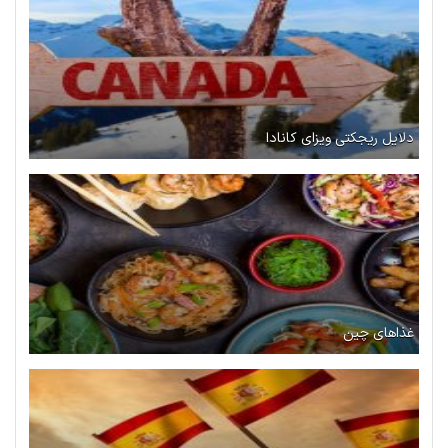
دلایل ریجکتی ویزای کانادا
غذاهای چین