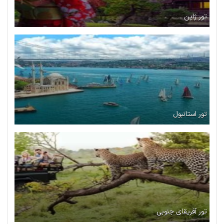
تور ژاپن
تور استانبول
تور آفریقای جنوبی