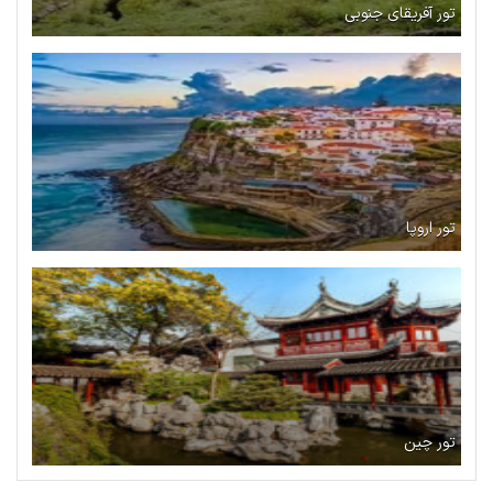
تور آفریقای جنوبی
تور اروپا
تور چین