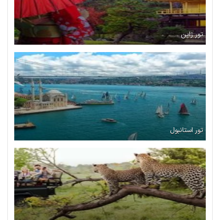
تور ژاپن
تور استانبول