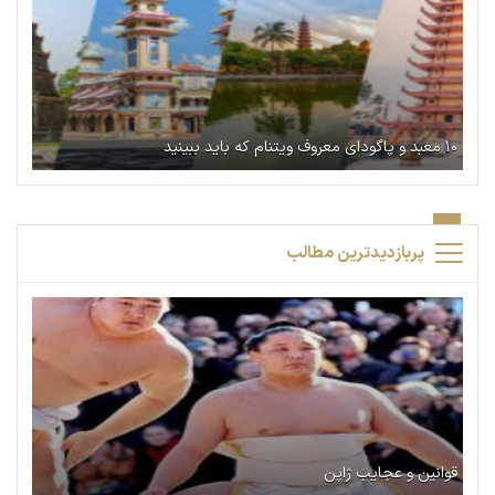
۱۰ معبد و پاگودای معروف ویتنام که باید ببینید
پربازدیدترین مطالب
قوانین و عجایب ژاپن