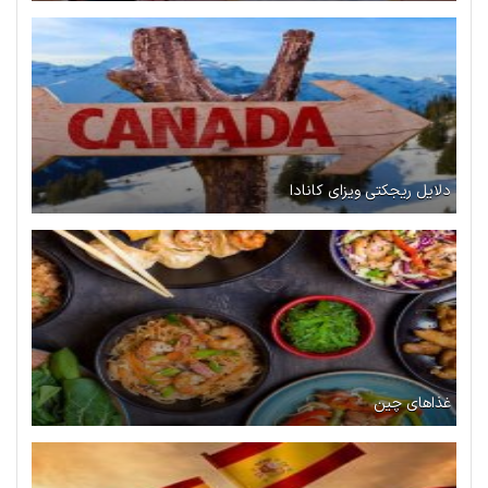
دلایل ریجکتی ویزای کانادا
غذاهای چین