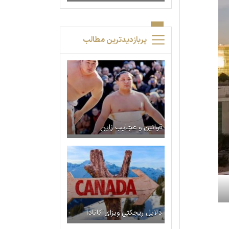
پربازدیدترین مطالب
قوانین و عجایب ژاپن
دلایل ریجکتی ویزای کانادا