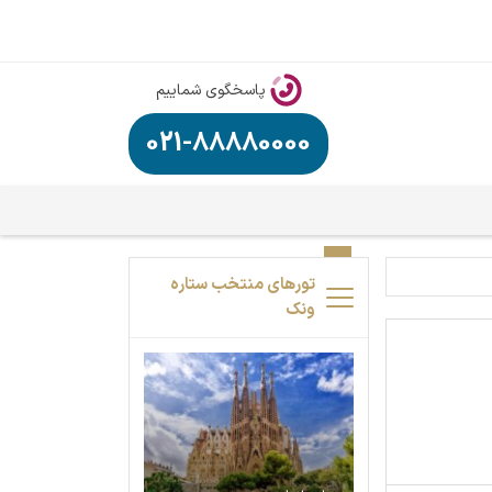
پاسخگوی شماییم
021-88880000
تورهای منتخب ستاره
ونک