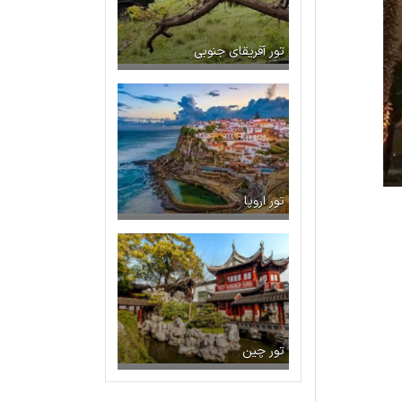
تور آفریقای جنوبی
تور اروپا
تور چین