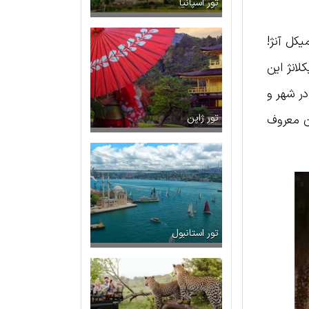
تور اسپانیا
یکل آنژ!
انژ این
ذار در شهر و
ن معروف
تور ژاپن
تور استانبول