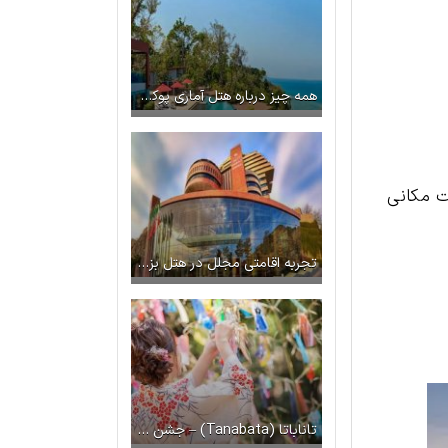
همه چیز درباره هتل آماری پوکت | اقامتگاهی بهشتی در همسایگی دریای آندمان
ت مکانی
تجربه اقامتی مجلل در هتل بزرگ شیراز
تاناباتا (Tanabata) – جشن ستارگان در ژاپن