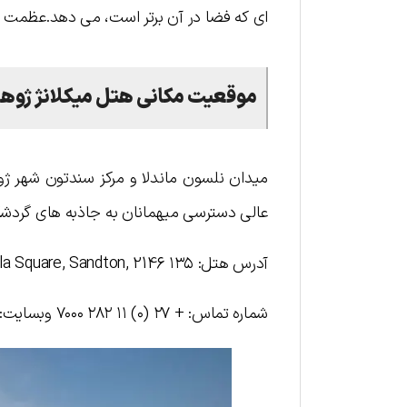
ای که فضا در آن برتر است، می دهد.عظمت و
موقعیت مکانی هتل میکلانژ ژوه
میدان نلسون ماندلا و مرکز سندتون شهر ژ
عالی دسترسی میهمانان به جاذبه های گردشگر
آدرس هتل: ۱۳۵ West St, Nelson Mandela Square, Sandton, 2146
شماره تماس: + ۲۷ (۰) ۱۱ ۲۸۲ ۷۰۰۰ وبسایت: michelangelo@legacyhotels.co.za