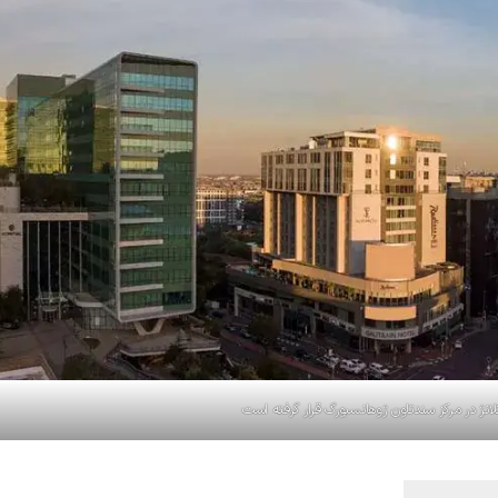
انژ در مرکز سندتاون ژوهانسبورگ قرار گرفته است