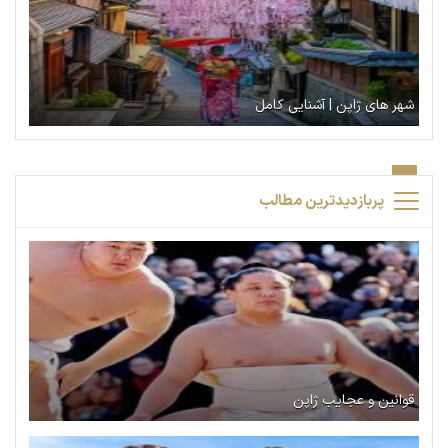
شهر های ژاپن | آشنایی کامل
پربازدیدترین مطالب
قوانین و عجایب ژاپن