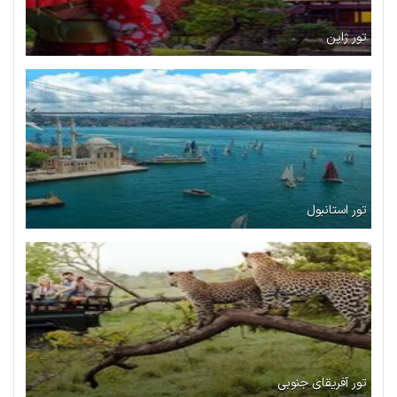
تور ژاپن
تور استانبول
تور آفریقای جنوبی