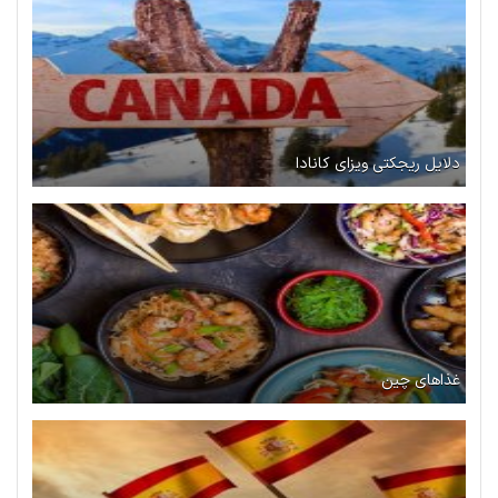
دلایل ریجکتی ویزای کانادا
غذاهای چین