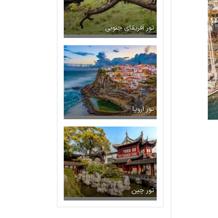
تور آفریقای جنوبی
تور اروپا
تور چین