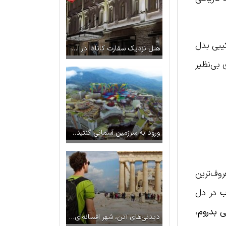
کیبی بدل
هتل نزدیک سفارت کانادا در استانبول
 بی‌نظیر
ورود به سرزمین آسمانی گنتینگ؛ مالزی
وف‌ترین
ب
در دل
نی بدروم
،
دیدنی‌های آتن، شهر افسانه‌ای یونان