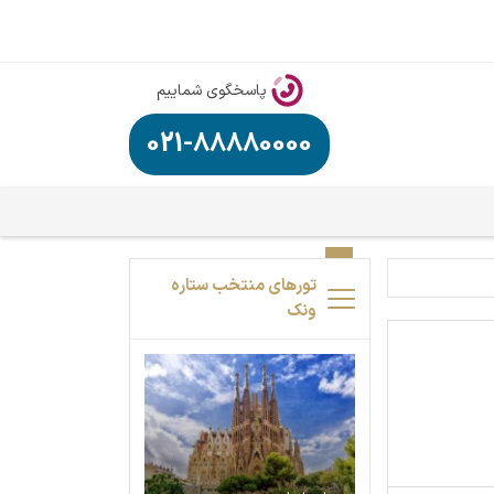
پاسخگوی شماییم
021-88880000
تورهای منتخب ستاره
ونک