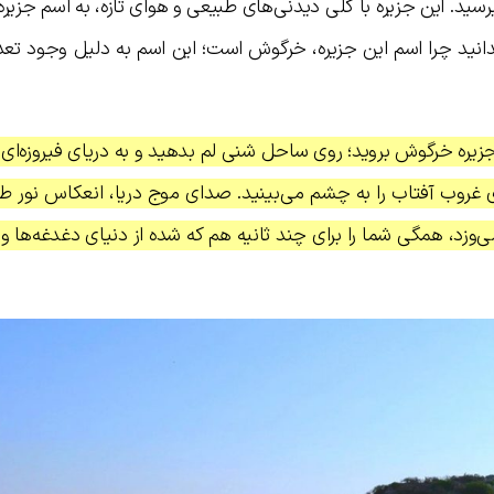
برسید. این جزیره با کلی دیدنی‌های طبیعی و هوای تازه، به اسم جزیره
انید چرا اسم این جزیره، خرگوش است؛ این اسم به دلیل وجود تعد
زیره خرگوش بروید؛ روی ساحل شنی لم بدهید و به دریای فیروزه‌ای 
ی غروب آفتاب را به چشم می‌بینید. صدای موج دریا، انعکاس نور ط
وزد، همگی شما را برای چند ثانیه هم که شده از دنیای دغدغه‌ها و ن