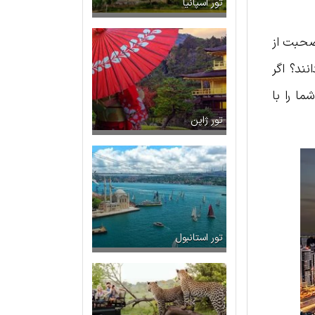
تور اسپانیا
صحبت از
نند؟ اگر
ما را با
تور ژاپن
تور استانبول