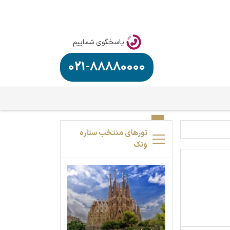
پاسخگوی شماییم
021-88880000
تورهای منتخب ستاره
ونک