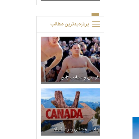
پربازدیدترین مطالب
قوانین و عجایب ژاپن
دلایل ریجکتی ویزای کانادا