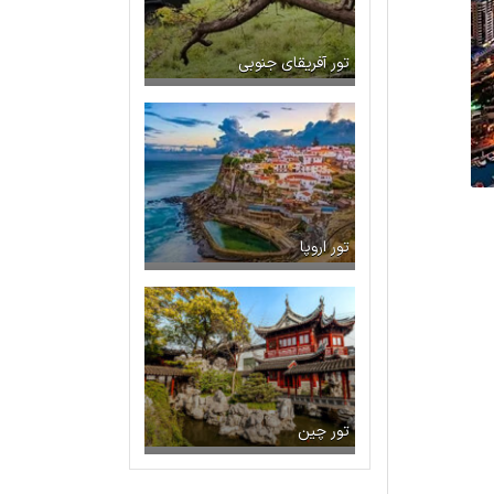
تور آفریقای جنوبی
تور اروپا
تور چین