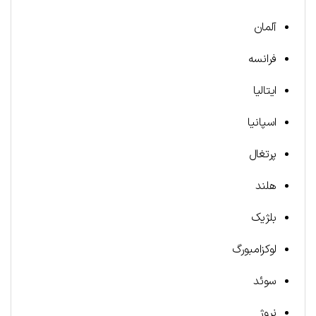
آلمان
فرانسه
ایتالیا
اسپانیا
پرتغال
هلند
بلژیک
لوکزامبورگ
سوئد
نروژ