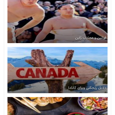
قوانین و عجایب ژاپن
دلایل ریجکتی ویزای کانادا