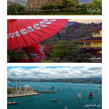
تور اسپانیا
تور ژاپن
تور استانبول