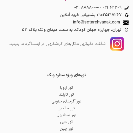
۰۲۱ ۸۸۸۸۰۰۰۰
-
۰۲۱ ۴۲۳۰۹
09025198267
پشتیبانی خرید آنلاین
info@setarehvanak.com
تهران، چهارراه جهان کودک، به سمت میدان ونک پلاک ۵۳
شگفت انگیز‌ترین مکان‌های گردشگری را در اینستاگرام ما ببینید.
تورهای ویژه ستاره ونک
تور اروپا
تور تایلند
تور آفریقای جنوبی
تور مالدیو
تور استانبول
تور دبی
تور چین