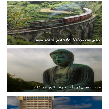
دیدنی های سریلانکا | جاذبه‌هایی که باید ببینید
مجسمه بودای ژاپن | تاریخچه + آدرس و جزئیات