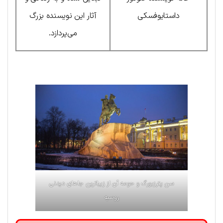
داستایوفسکی
آثار این نویسنده بزرگ
می‌پردازد.
سن پترزبورگ و حومه آن
از زیباترین جاهای دیدنی
روسیه