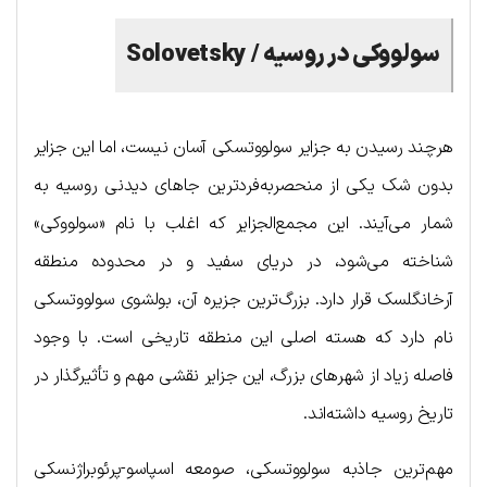
سولووکی در روسیه / Solovetsky
هرچند رسیدن به جزایر سولووتسکی آسان نیست، اما این جزایر
بدون شک یکی از منحصربه‌فردترین جاهای دیدنی روسیه به
شمار می‌آیند. این مجمع‌الجزایر که اغلب با نام «سولووکی»
شناخته می‌شود، در دریای سفید و در محدوده منطقه
آرخانگلسک قرار دارد. بزرگ‌ترین جزیره آن، بولشوی سولووتسکی
نام دارد که هسته اصلی این منطقه تاریخی است. با وجود
فاصله زیاد از شهرهای بزرگ، این جزایر نقشی مهم و تأثیرگذار در
تاریخ روسیه داشته‌اند.
مهم‌ترین جاذبه سولووتسکی، صومعه اسپاسو-پرئوبراژنسکی