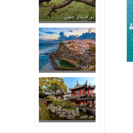
تور آفریقای جنوبی
تور اروپا
تور چین