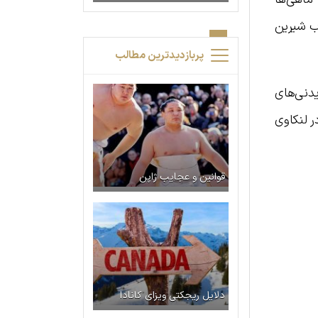
آب شیرین
پربازدیدترین مطالب
دنی‌های
ر لنکاوی
قوانین و عجایب ژاپن
دلایل ریجکتی ویزای کانادا