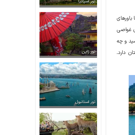
تور اسپانیا
 باورهای
ی غواصی
ید و چه
ن دارد.
تور ژاپن
تور استانبول