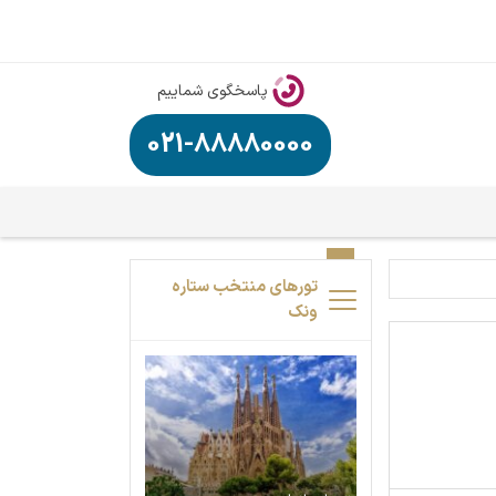
پاسخگوی شماییم
021-88880000
تورهای منتخب ستاره
ونک