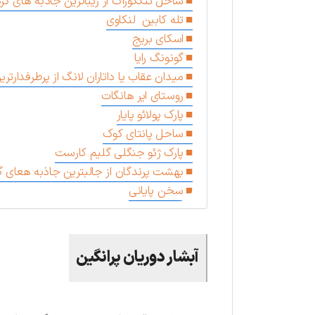
ساحل تنگکوراک از زیباترین جاذبه های گر
تله کابین لنکاوی
اسکای بریج
گونونگ رایا
میدان عقاب یا داتاران لانگ از پرطرفدارت
روستای ایر هانگات
پارک پولائو پایار
ساحل پانتای کوک
پارک ژئو جنگلی گلیم کارست
بهشت پرندگان از جالبترین جاذبه هعای گ
سخن پایانی
آبشار دوریان پرانگین