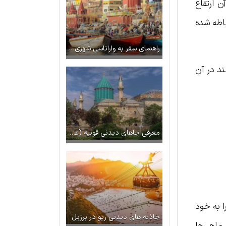
 هر قسمت از آن ارتفاع
حاطه شده
راهنمای سفر به واراناسی شهری در کنار رود گنگ در هند
د در آن
معرفی جاهای دیدنی قونیه (عکس + آدرس)
زار هکتاری را به خود
جاذبه های دیدنی ریو در برزیل
کند. این ماهی‌ها