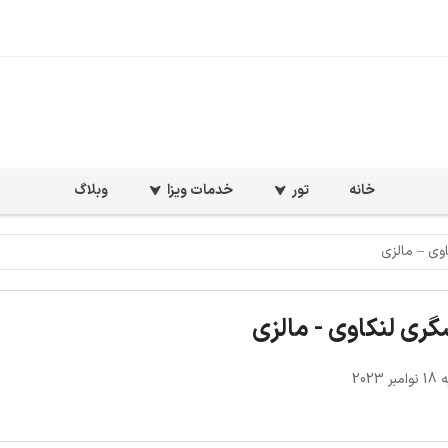
خانه
تور
خدمات ویزا
وبلاگ
وی – مالزی
ری لنکاوی - مالزی
 2023