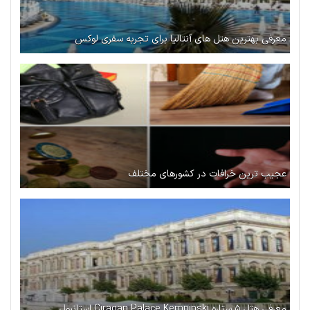
معرفی بهترین هتل های آنتالیا برای تجربه سفری لوکس
عجیب ترین خرافات در کشورهای مختلف
معرفی هتل ۵ ستاره Ciragan Palace Kempinski استانبول