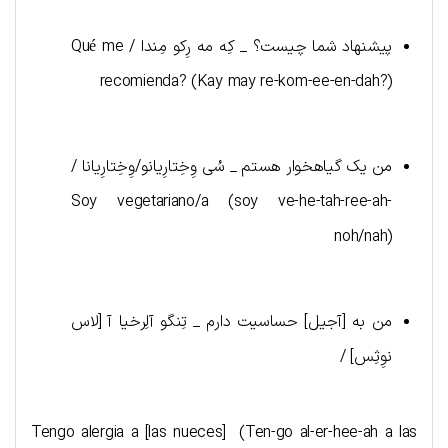
پیشنهاد شما چیست؟ _ کِه مه رِکو مِندا / Qué me
recomienda? (Kay may re-kom-ee-en-dah?)
من یک گیاهخوار هستم _ سُی وِخِتارِیانو/وِخِتارِیانا /
Soy vegetariano/a (soy ve-he-tah-ree-ah-
noh/nah)
من به [آجیل] حساسیت دارم _ تِنگو آلِرخیا آ [لاس
نوِثِس] /
Tengo alergia a [las nueces] (Ten-go al-er-hee-ah a las