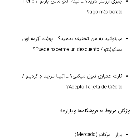
چیزی ارزانتر دارید؟ _ تیِنه آلگو ماس باراتو / Tiene
algo más barato؟
می‌توانید به من تخفیف بدهید؟ _ پوئِده آثِرمه اون
دسکوئِنتو / Puede hacerme un descuento؟
کارت اعتباری قبول میکنی؟ _ آثِپتا تارخِتا دِ کِردیتو /
Acepta Tarjeta de Crédito؟
واژگان مربوط به فروشگاه‌ها و بازارها:
بازار _ مرکادو (Mercado)