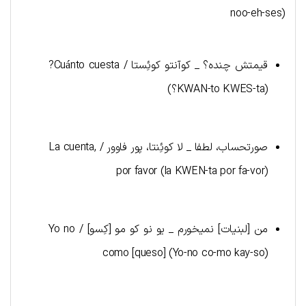
noo-eh-ses)
قیمتش چنده؟ _ کوآنتو کوئِستا / Cuánto cuesta?
(KWAN-to KWES-ta؟)
صورتحساب، لطفا _ لا کوئِنتا، پور فاوور / La cuenta,
por favor (la KWEN-ta por fa-vor)
من [لبنیات] نمیخورم _ یو نو کو مو [کِسو] / Yo no
como [queso] (Yo-no co-mo kay-so)