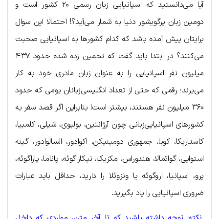
آیا می‌دانستید که اسپانیایی زبان رسمی ۲۰ کشور است و
دومین زبان پرگویشور دنیا به شمار می‌آید؟! احتمالا این سوال
برایتان پیش آمده باشد که کدام کشورها به اسپانیایی صحبت
می‌کنند؟ در ابتدا باید گفت که تخمین زده شده حدود ۴۳۷
میلیون نفر اسپانیایی را به عنوان زبان مادری خود به کار
می‌برند؛ رقمی که حتی از تعداد انگلیسی‌زبانان بومی که حدود
۳۶۰ میلیون نفر هستند، بیشتر است! بنابراین اگر قصد سفر به
کشورهای اسپانیایی‌زبانی چون آرژانتین، بولیوی، شیلی، کلمبیا،
کاستاریکا، کوبا، جمهوری دومینیکن، اکوادور، السالوادور، گینه
استوایی، گواتمالا، هندوراس، مکزیک، نیکاراگوئه، پاناما، پاراگوئه،
پرو، اسپانیا، اروگوئه یا ونزوئلا را دارید، حداقل باید عبارات
ضروری اسپانیایی را یاد بگیرید.
نکته: توجه داشته باشید که تا آخر متن، مواردی که داخل