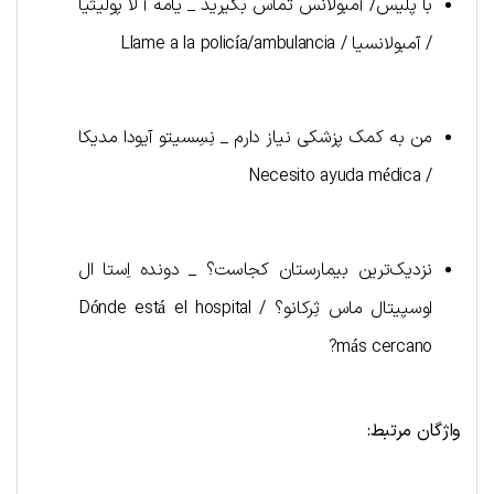
با پلیس/ آمبولانس تماس بگیرید _ یامه آ لا پولیثیا
/ آمبولانسیا / Llame a la policía/ambulancia
من به کمک پزشکی نیاز دارم _ نِسِسیتو آیودا مدیکا
/ Necesito ayuda médica
نزدیک‌ترین بیمارستان کجاست؟ _ دونده اِستا ال
اوسپیتال ماس ثِرکانو؟ / Dónde está el hospital
más cercano?
واژگان مرتبط: