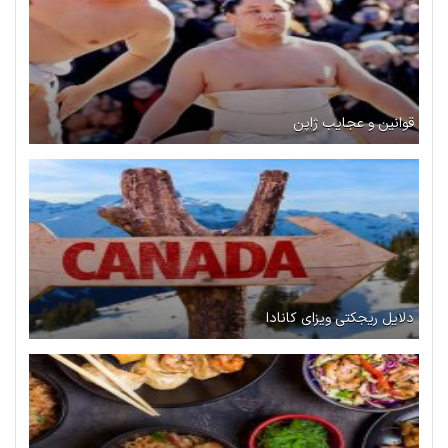
قوانین و عجایب ژاپن
دلایل ریجکتی ویزای کانادا