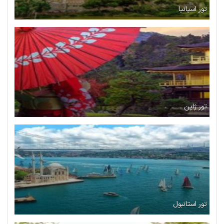
تور اسپانیا
تور ژاپن
تور استانبول