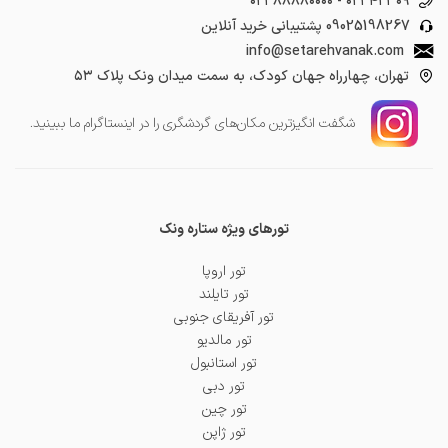
۰۲۱ ۸۸۸۸۰۰۰۰
-
۰۲۱ ۴۲۳۰۹
09025198267
پشتیبانی خرید آنلاین
info@setarehvanak.com
تهران، چهارراه جهان کودک، به سمت میدان ونک پلاک ۵۳
شگفت انگیز‌ترین مکان‌های گردشگری را در اینستاگرام ما ببینید.
تورهای ویژه ستاره ونک
تور اروپا
تور تایلند
تور آفریقای جنوبی
تور مالدیو
تور استانبول
تور دبی
تور چین
تور ژاپن