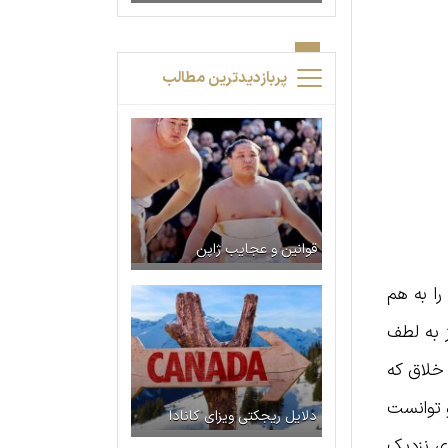
پربازدیدترین مطالب
قوانین و عجایب ژاپن
را به هم
 به لطف
 خلاق که
 توانست
دلایل ریجکتی ویزای کانادا
ی نزدیک