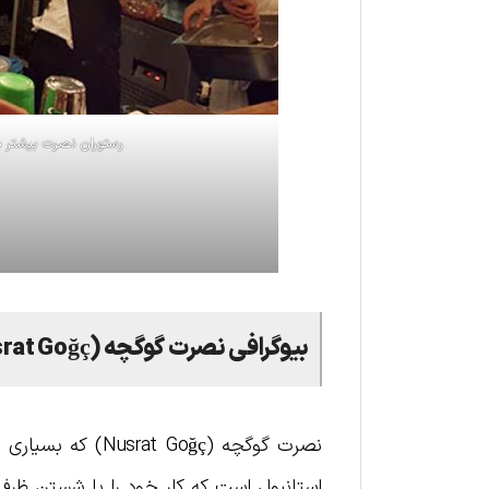
رستوران نصرت بیشتر م
بیوگرافی نصرت گوگچه (
rat Goğç
استانبول است که کار خود را با شستن ظرف