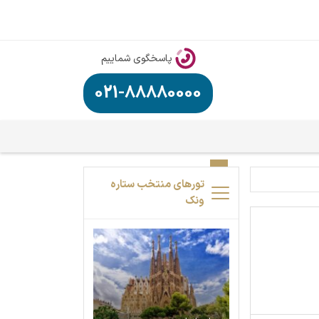
پاسخگوی شماییم
021-88880000
تورهای منتخب ستاره
ونک