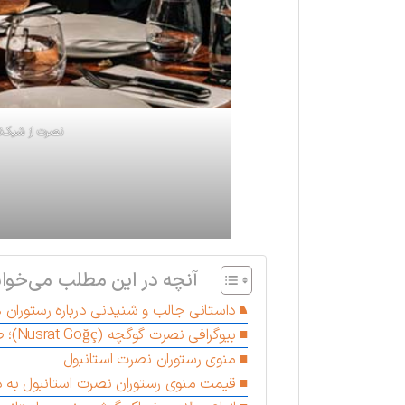
نصرت از شیک‌تر
آنچه در این مطلب می‌خوان
داستانی جالب و شنیدنی درباره رستوران 
بیوگرافی نصرت گوگچه (Nusrat Goğç)؛ صاحب رستوران های نصرت
منوی رستوران نصرت استانبول
قیمت منوی رستوران نصرت استانبول به دل