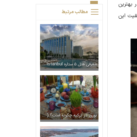
 بهترین
مطالب مرتبط
قیت این
معرفی هتل ۵ ستاره Swissôtel The Bosphorus Istanbul
نوروز در ترکیه چگونه است؟ ( دانستنی ها جالب درباره جشن نوروزی در ترکیه)