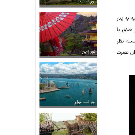
تور اسپانیا
 به پدر
خلاق با
سته نظر
ان نصرت
تور ژاپن
تور استانبول