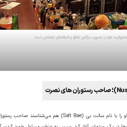
عروفیت خود را مدیون سرآشپز خلاق و شبکه‌های اجتماعی است
Nus
)؛ صاحب رستوران های نصرت
نصرت گوگچه (Nusrat Goğç) که بسیاری او را با نام سالت بی (Salt Bae) هم می‌شناس
‌ها در یک رستوران آغاز کرد. سپس به عنوان مسئول خورد کردن 