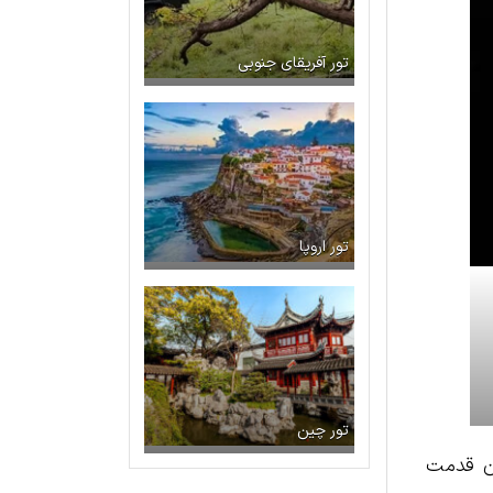
تور آفریقای جنوبی
تور اروپا
تور چین
ان قدمت