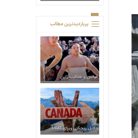
پربازدیدترین مطالب
قوانین و عجایب ژاپن
دلایل ریجکتی ویزای کانادا