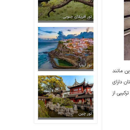
تور آفریقای جنوبی
تور اروپا
ن مانند
ن دارای
رکیبی از
تور چین