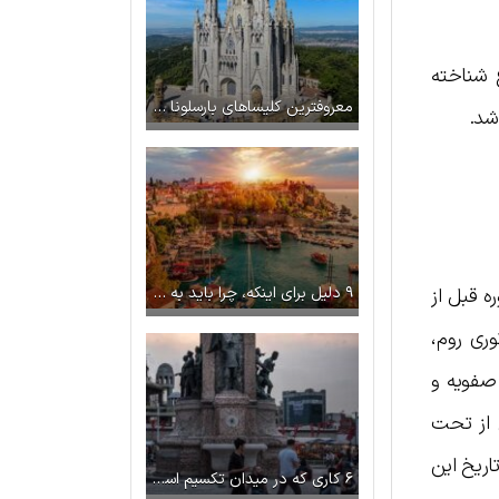
 شناخته
معروفترین کلیساهای بارسلونا | شاهکارهای معماری اسپانیا
شد.
۹ دلیل برای اینکه، چرا باید به آنتالیا سفر کرد
ه قبل از
ری روم،
ان تحت حکومت صفویه و
هایی از تحت
 تاریخ این
۶ کاری که در میدان تکسیم استانبول می‌توان انجام داد