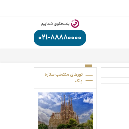
پاسخگوی شماییم
021-88880000
تورهای منتخب ستاره
ونک