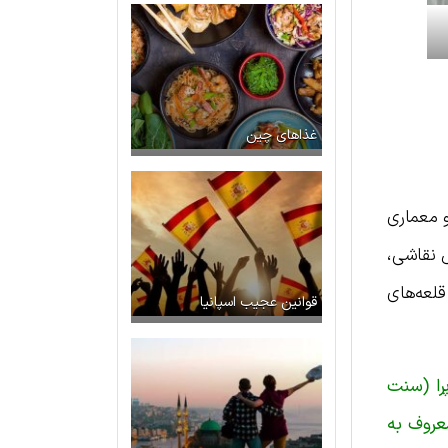
غذاهای چین
 معماری
ل نقاشی،
لعه‌های
قوانین عجیب اسپانیا
را (سنت
عروف به