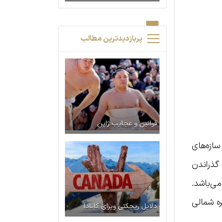
پربازدیدترین مطالب
قوانین و عجایب ژاپن
سازه‌های
گذراندن
می‌باشد.
ره شمالی
دلایل ریجکتی ویزای کانادا