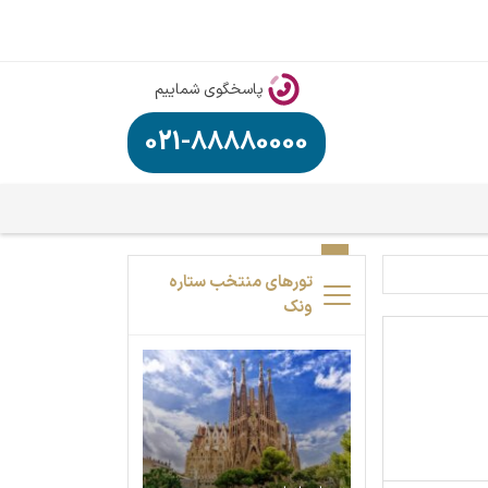
پاسخگوی شماییم
021-88880000
تورهای منتخب ستاره
ونک