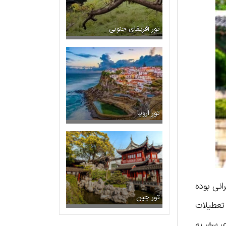
تور آفریقای جنوبی
تور اروپا
انی بوده
تور چین
 تعطیلات
 سفر به