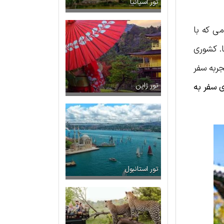
تور اسپانیا
می که با
ا. کشوری
جربه سفر
ی سفر به
تور ژاپن
تور استانبول