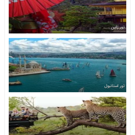
تور ژاپن
تور استانبول