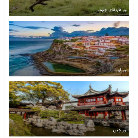
تور آفریقای جنوبی
تور اروپا
تور چین