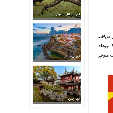
تور آفریقای جنوبی
 دریافت
 کشورهای
رت معرفی
تور اروپا
تور چین