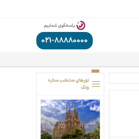
پاسخگوی شماییم
021-88880000
تورهای منتخب ستاره
ونک