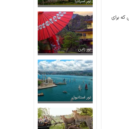
تور اسپانیا
 که برای
تور ژاپن
تور استانبول