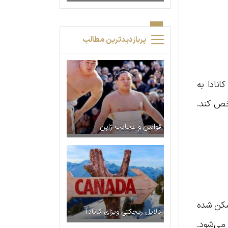
پربازدیدترین مطالب
نادا به
خص کند.
قوانین و عجایب ژاپن
اسکن شده
دلایل ریجکتی ویزای کانادا
می‌شود.