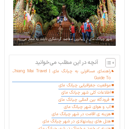
شهر چیانگ مای از زیباترین مقاصد گردشگری تایلند به شمار می‌رود
آنچه در این مطلب می‌خوانید
راهنمای مسافرتی به چیانگ مای | Chiang Mai Travel
Guide To
موقعیت جغرافیایی چیانگ مای
اطلاعات کلی شهر چیانگ مای
فرودگاه بین المللی چیانگ مای
آب و هوای شهر چیانگ مای
هزینه ی اقامت در شهر چیانگ مای
هتل های پیشنهادی در شهر چیانگ مای
هزینه ی خورد و خوراک در شهر چیانگ مای