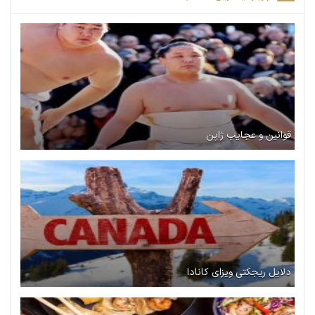
قوانین و عجایب ژاپن
دلایل ریجکتی ویزای کانادا