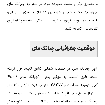
و مناظری بکر و دست نخورده دارد. در سفر به چیانگ مای
می‌توانید لذت چشیدن لذیذترین غذاهای تایلندی و اروپایی،
اقامت در لوکس‌ترین هتل‌ها و حتی منحصربه‌فردترین
تفریحات را تجربه کنید.
موقعیت جغرافیایی چیانگ مای
شهر چیانگ مای در قسمت شمالی کشور تایلند قرار گرفته
است. طبق استناد به ویکی پدیا “چیانگ مای ۴۰٫۲۱۶
کیلومترمربع مساحت و ۱۴۸٬۴۷۷ نفر جمعیت دارد و ۳۱۰ متر
بالاتر از سطح دریا واقع شده ‌است” مسافرانی که می‌خواهند در
چیانگ مای اقامت داشته باشند می‌توانند ابتدا به بانکوک سفر