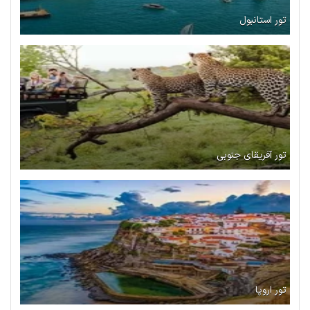
تور استانبول
تور آفریقای جنوبی
تور اروپا