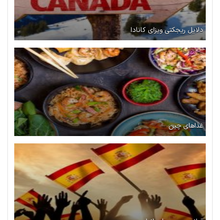
دلایل ریجکتی ویزای کانادا
غذاهای چین