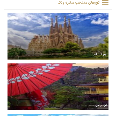
تورهای منتخب ستاره ونک
تور اسپانیا
تور ژاپن