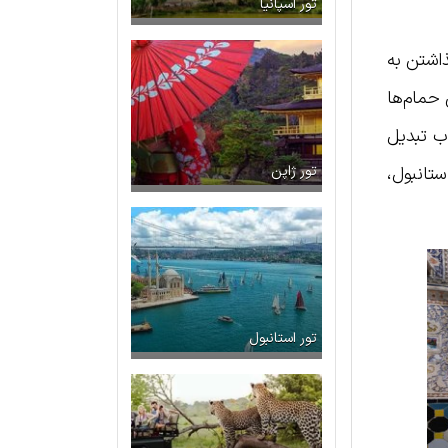
تور اسپانیا
ذاشتن به
 حمام‌ها
اب تبدیل
تانبول،
تور ژاپن
تور استانبول