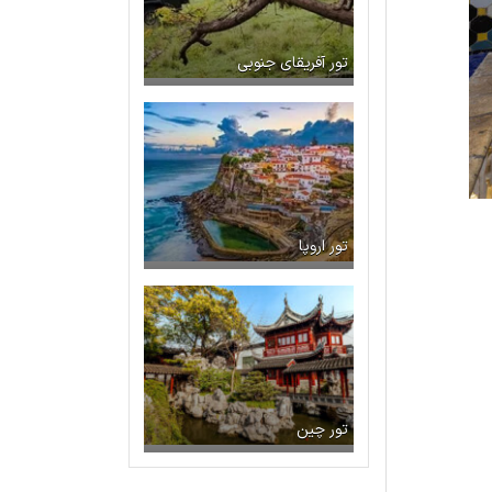
تور آفریقای جنوبی
تور اروپا
تور چین