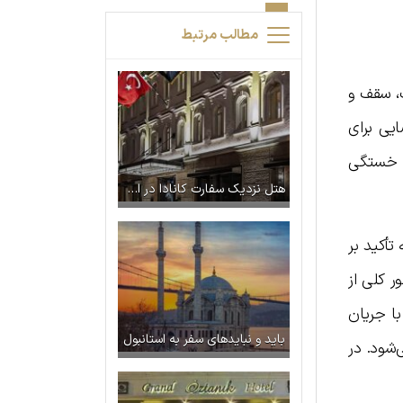
مطالب مرتبط
ف، سقف و
یی برای
، خستگی
هتل نزدیک سفارت کانادا در استانبول
تأکید بر
ر کلی از
ا جریان
باید و نبایدهای سفر به استانبول
شود. در