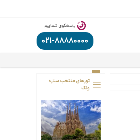
پاسخگوی شماییم
021-88880000
تورهای منتخب ستاره
ونک