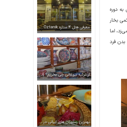
 به دوره
کمی بخار
معرفی هتل ۴ ستاره Grand Oztanik استانبول
‌زد، اما
 بدن فرد
از ترکیه سوغاتی چی بخریم؟ {لیست کامل بهترین سوغات ترکیه}
بهترین رستوران های ایرانی در استانبول | طعم غذاهای مادری در کشور غریب