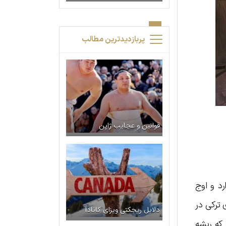
پربازدیدترین مطالب
قوانین و عجایب ژاپن
د و اوج
 حمام‌های ترکی در
دلایل ریجکتی ویزای کانادا
 که ریشه