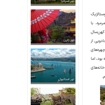
تور اسپانیا
وستالژیک
مره، با
 کهن‌سال
ادویی از
تور ژاپن
هره‌های
بود، اما
انه‌های
.
تور استانبول