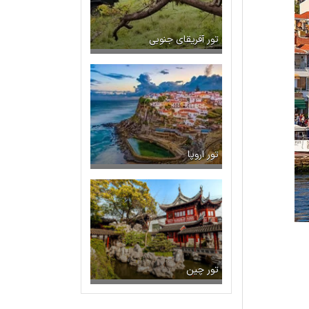
تور آفریقای جنوبی
تور اروپا
تور چین