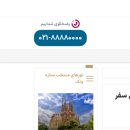
پاسخگوی شماییم
021-88880000
تورهای منتخب ستاره
ونک
 سفر