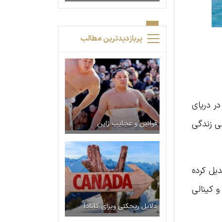
پربازدیدترین مطالب
در دریای
غی زندگی
قوانین و عجایب ژاپن
یل کرده
و کینالی
دلایل ریجکتی ویزای کانادا