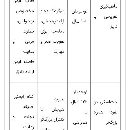
قلاب ایمن
ماهیگیری
سرگرم‌کننده و
مخصوص
نوجوانان
تفریحی با
آرامش‌بخش،
نوجوانان،
+۱۰ سال
قایق
مناسب برای
نظارت
تقویت صبر و
مربی و
مهارت
رعایت
فاصله ایمن
از لبه قایق
نوجوانان
کلاه ایمنی،
تجربه
جت‌اسکی دو
+۱۲ سال
جلیقه
هیجان با
نفره همراه
با
نجات و
کنترل بزرگ‌تر
بزرگ‌تر
همراهی
رعایت
و رعایت