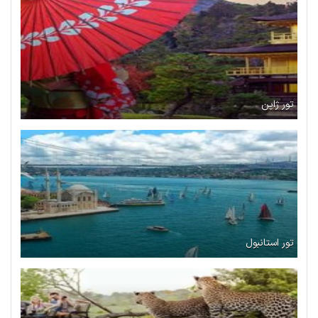
تور ژاپن
تور استانبول