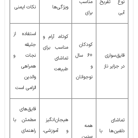
نوع تفریح
مناسب
ویژگی‌ها
نکات ایمنی
آبی
برای
استفاده از
کوتاه، آرام و
کودکان
جلیقه
مناسب برای
قایق‌سواری
+۶ سال
نجات و
تماشای
در جزایر ناز
و
همراهی
طبیعت
نوجوانان
والدین
الزامی است
قایق‌های
هیجان‌انگیز
مطمئن با
تماشای
همه
و آموزشی،
راهنمای
دلفین‌ها با
سنین