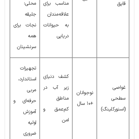
مناسب برای
محلی؛
قایق
علاقه‌مندان
جلیقه
به حیوانات
نجات برای
دریایی
همه
سرنشینان
تجهیزات
کشف دنیای
استاندارد،
غواصی
زیر آب در
مربی
نوجوانان
سطحی
مناطق
حرفه‌ای و
+۱۰ سال
(اسنورکلینگ)
کم‌عمق و
آموزش
امن
اولیه
ضروری