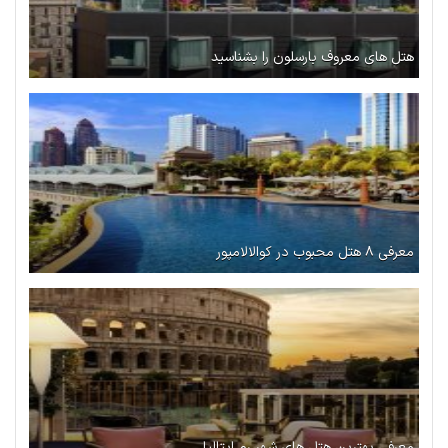
هتل های معروف بارسلون را بشناسید
معرفی ۸ هتل محبوب در کوالالامپور
معرفی بهترین هتل‌ های شهر رم ایتالیا