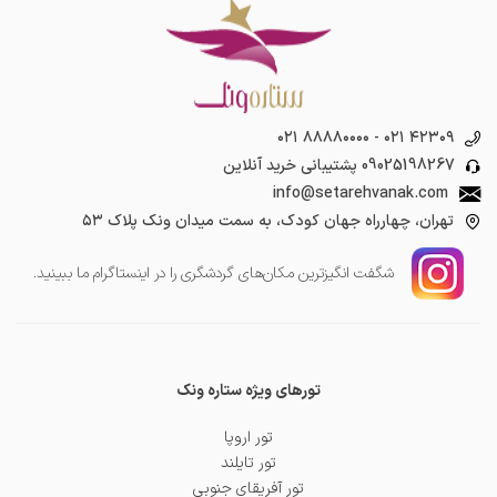
۰۲۱ ۸۸۸۸۰۰۰۰
-
۰۲۱ ۴۲۳۰۹
09025198267
پشتیبانی خرید آنلاین
info@setarehvanak.com
تهران، چهارراه جهان کودک، به سمت میدان ونک پلاک ۵۳
شگفت انگیز‌ترین مکان‌های گردشگری را در اینستاگرام ما ببینید.
تورهای ویژه ستاره ونک
تور اروپا
تور تایلند
تور آفریقای جنوبی