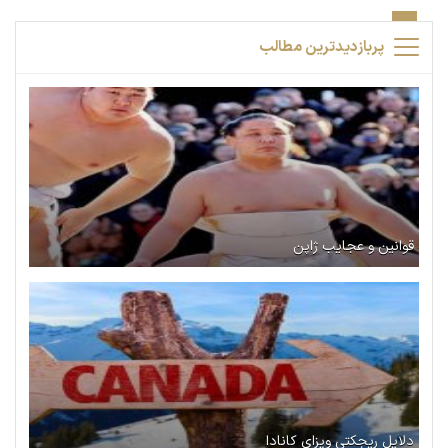
پربازدیدترین مطالب
قوانین و عجایب ژاپن
دلایل ریجکتی ویزای کانادا