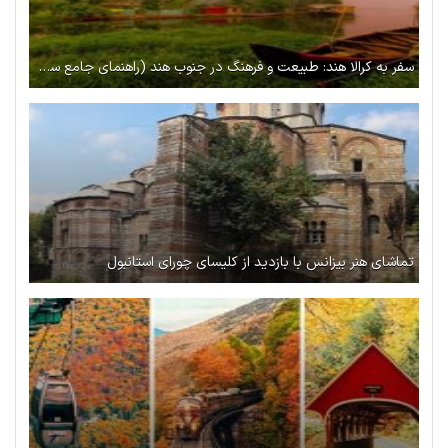
سفر به کرالا هند: طبیعت و فرهنگ در جنوب هند (راهنمای جامع سفر به کرالا هند)
تماشای هنر بیزانس با بازدید از کلیسای چورای استانبول