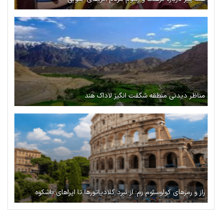
مناظر دیدنی منطقه شگفت انگیز لاداک هند
راز و رمزهای کولوسئوم رم: از نبرد گلادیاتورها تا اپراهای باشکوه