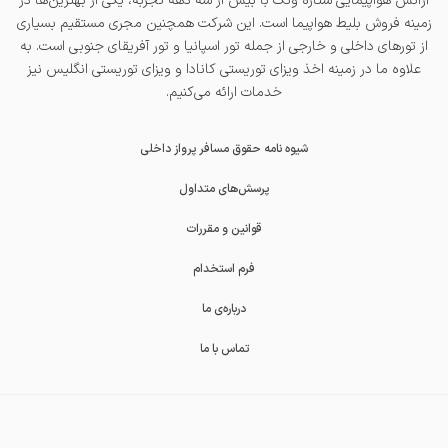
آژانس هواپیمایی ستاره ونک با بیش از سه دهه تجربه، یکی از بهترین‌ها در
زمینه فروش بلیط هواپیما است. این شرکت همچنین مجری مستقیم بسیاری
از تورهای داخلی و خارجی از جمله
تور اسپانیا
و
تور آفریقای جنوبی
است. به
علاوه ما در زمینه اخذ
ویزای توریستی کانادا
و
ویزای توریستی انگلیس
نیز
خدمات ارائه می‌کنیم.
شیوه نامه حقوق مسافر پرواز داخلی
پرسش‌های متداول
قوانین و مقررات
فرم استخدام
درباره‌ی ما
تماس با ما