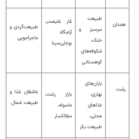
طبیعت
غار علیصدر،
همدان
طبیعت‌گردی و
سرسبز و
آرامگاه
ماجراجویی
خنک،
بوعلی‌سینا
شکوفه‌های
کوهستانی
باران‌های
رشت
عاشقان غذا و
بهاری،
بازار رشت،
طبیعت شمال
غذاهای
ماسوله،
محلی،
سقالکسار
طبیعت بکر