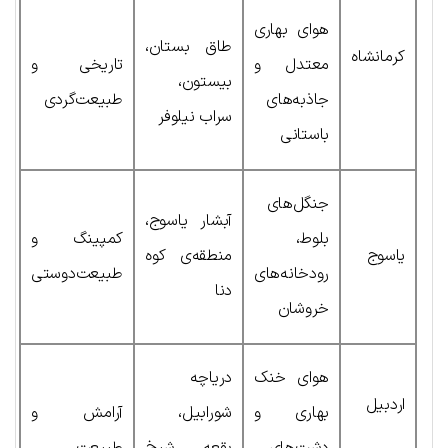
هوای بهاری
طاق بستان،
کرمانشاه
معتدل و
تاریخی و
بیستون،
جاذبه‌های
طبیعت‌گردی
سراب نیلوفر
باستانی
جنگل‌های
آبشار یاسوج،
بلوط،
کمپینگ و
یاسوج
منطقه‌ی کوه
رودخانه‌های
طبیعت‌دوستی
دنا
خروشان
هوای خنک
دریاچه
اردبیل
بهاری و
شورابیل،
آرامش و