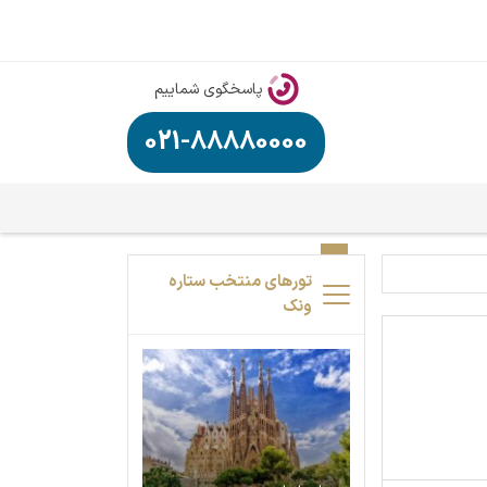
پاسخگوی شماییم
021-88880000
تورهای منتخب ستاره
ونک