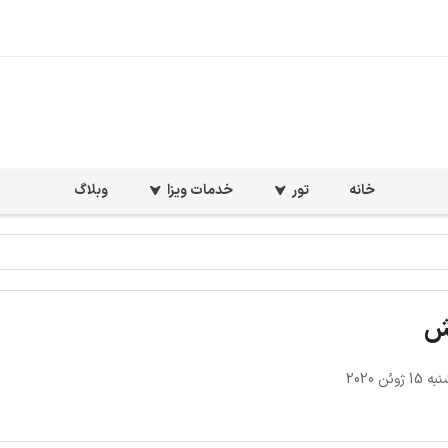
خانه
تور
خدمات ویزا
وبلاگ
یش
ژوئن 2020