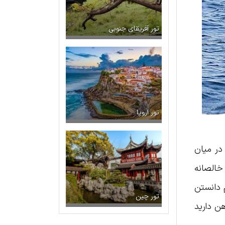
تور آفریقای جنوبی
تور اروپا
در میان
 خالصانه
م دانستن
تور چین
هن دارید