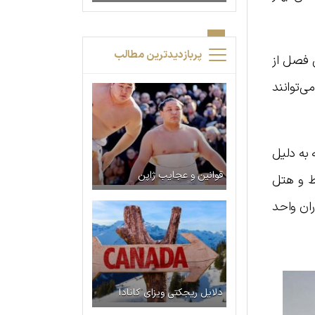
پربازدیدترین مطالب
 فصل از
ی‌توانند
 به دلیل
قوانین و عجایب ژاپن
ط و هتل
خ ۱۵ تا ۲۰ اسفند ماه با همکاران واحد
دلایل ریجکتی ویزای کانادا