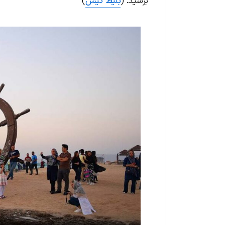
برسید. (
بلیط کیش
)