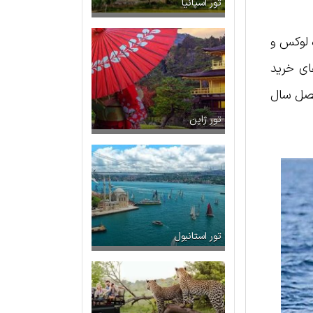
تور اسپانیا
ه لوکس و
های خرید
فصل سال
تور ژاپن
تور استانبول