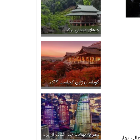
جاهای دیدنی توکیو
کویاسان ژاپن کجاست ؟ آدرس + تصاویر
سفر به بهشت جدا افتاده از ایران؛ جمهوری آذربایجان
الی بهار