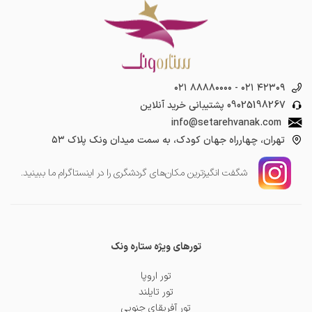
۰۲۱ ۸۸۸۸۰۰۰۰
-
۰۲۱ ۴۲۳۰۹
09025198267
پشتیبانی خرید آنلاین
info@setarehvanak.com
تهران، چهارراه جهان کودک، به سمت میدان ونک پلاک ۵۳
شگفت انگیز‌ترین مکان‌های گردشگری را در اینستاگرام ما ببینید.
تورهای ویژه ستاره ونک
تور اروپا
تور تایلند
تور آفریقای جنوبی