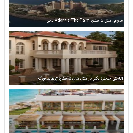
معرفی هتل ۵ ستاره Atlantis The Palm دبی
اقامتی خاطره‌انگیز در هتل‌ های ۵ ستاره ژوهانسبورگ