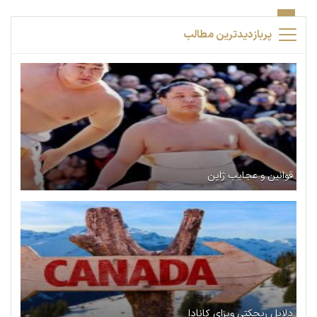
پربازدیدترین مطالب
قوانین و عجایب ژاپن
دلایل ریجکتی ویزای کانادا