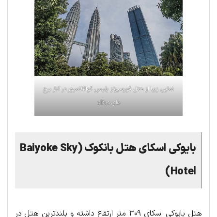
نمایی زیبا از هتل
فورسیزنز پلیس کوالالامپور
در کنار برج
های دوقلو
بایوکی اسکای هتل بانکوک (Baiyoke Sky
Hotel)
هتل بایوکی اسکای ۳۰۹ متر ارتفاع داشته و بلندترین هتل در