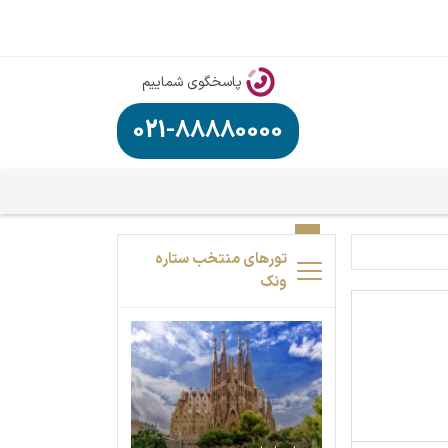
پاسخگوی شماییم
021-88880000
تورهای منتخب ستاره
ونک