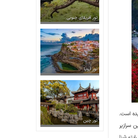
تور آفریقای جنوبی
تور اروپا
ده است.
تور چین
 سرازیر
ایتو شنا