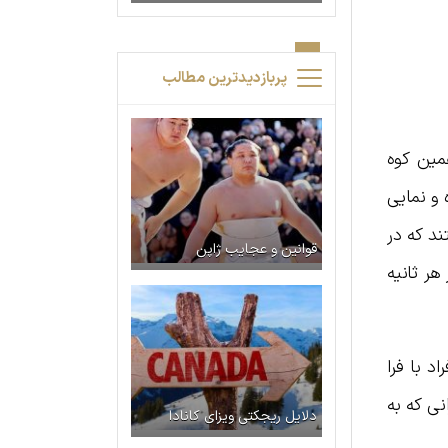
پربازدیدترین مطالب
ی همین کوه
 و نمایی
ند که در
قوانین و عجایب ژاپن
ر ثانیه
د با فرا
نی که به
دلایل ریجکتی ویزای کانادا