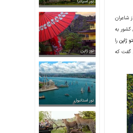
تور اسپانیا
ز شاعران
 کشور به
و ژاپن
را
م گفت که
تور ژاپن
تور استانبول