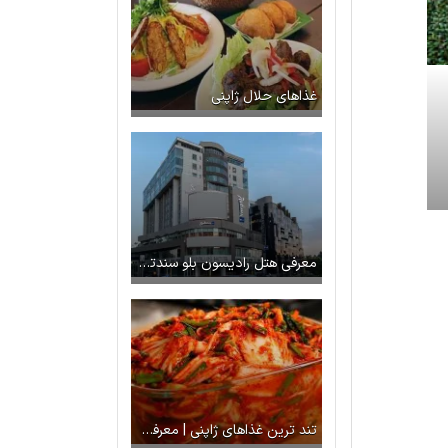
غذاهای حلال ژاپنی
معرفی هتل رادیسون بلو سندتاون ژوهانسبورگ
تند ترین غذاهای ژاپنی | معرفی کامل + تصاویر