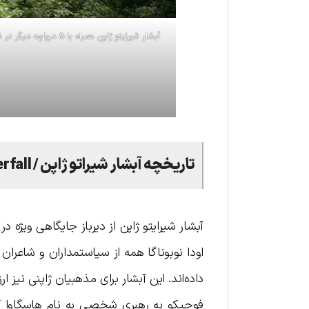
آبشار شیرایتو ژاپن همراه با ۵ دریاچه دیگر در نزدیکی کوه معروف فوجی قرار گرفته و از صخره‌های سنگی همین کوه سرچشمه می‌گیرند
تاریخچه آبشار شیر‌اتو ژ‌اپن / Shira-Ito Waterfall
آبشار شیرایتو ژاپن از دیرباز جایگاهی ویژه 
اودا نوبوناگا همه از سیاستمداران و شاعران 
فوجیکو به رهبری شخصی به نام هاسگاوا کاک