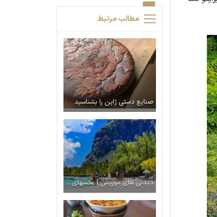
مطالب مرتبط
صنایع دستی ژاپن را بشناسید
دیدنی های موریس | عکسهای جزیره موریس