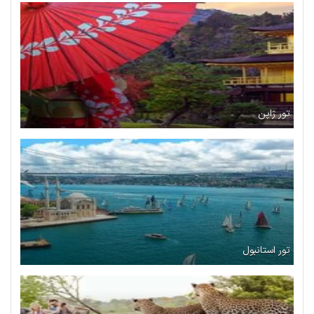
تور ژاپن
تور استانبول