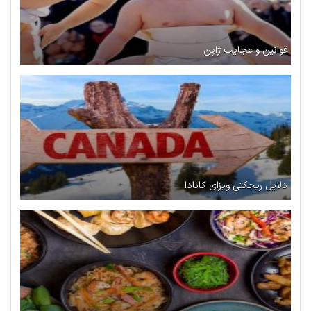
قوانین و عجایب ژاپن
دلایل ریجکتی ویزای کانادا