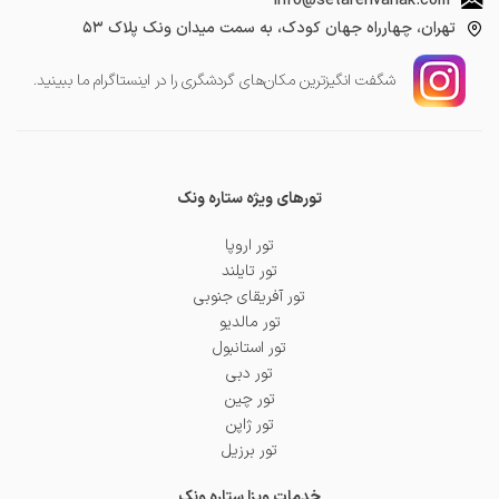
info@setarehvanak.com
تهران، چهارراه جهان کودک، به سمت میدان ونک پلاک ۵۳
شگفت انگیز‌ترین مکان‌های گردشگری را در اینستاگرام ما ببینید.
تورهای ویژه ستاره ونک
تور اروپا
تور تایلند
تور آفریقای جنوبی
تور مالدیو
تور استانبول
تور دبی
تور چین
تور ژاپن
تور برزیل
خدمات ویزا ستاره ونک