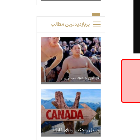
پربازدیدترین مطالب
قوانین و عجایب ژاپن
دلایل ریجکتی ویزای کانادا