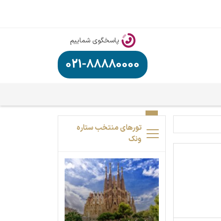
پاسخگوی شماییم
021-88880000
تورهای منتخب ستاره
ونک