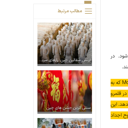
مطالب مرتبط
‌شود. در
ارتش سفالین چین: رازهای سربازان سفالی شیان ( راهنمای جامع بازدید)
د.
داستان اصلی جشن اوبون تا حد زیادی به ده شاگرد بزرگ گوتاما بودا برمی‌گردد. طبق این داستان شاگرد Mokuren که به
ر قلمرو
دهد. این
سنتی‌ ترین جشن‌ های چین
وح اجداد