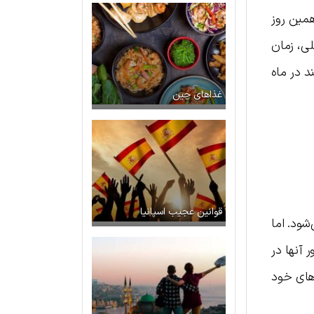
است. به طور سنتی، Obon باید در پانزدهمین روز
لی، زمان
 در ماه
غذاهای چین
قوانین عجیب اسپانیا
‌شود. اما
 آنها در
‌های خود