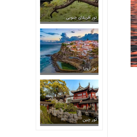
تور آفریقای جنوبی
تور اروپا
تور چین