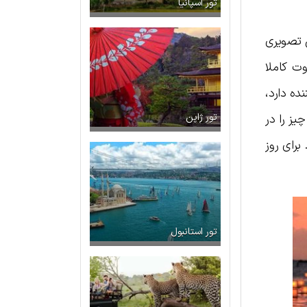
تور اسپانیا
 تصویری
ت کاملا
ده دارد،
یز را در
تور ژاپن
برای روز
تور استانبول