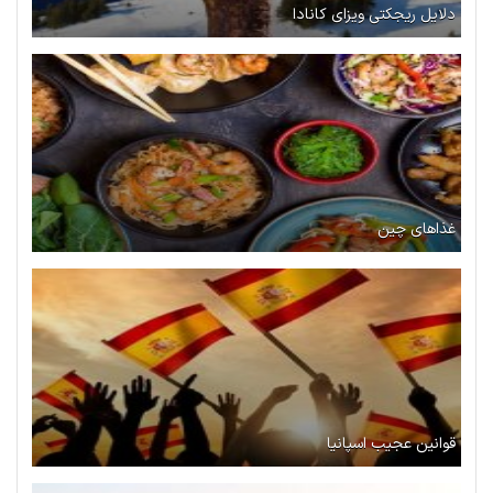
دلایل ریجکتی ویزای کانادا
غذاهای چین
قوانین عجیب اسپانیا