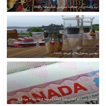
بزم و شادی در ضیافت سرزمین اسکیموها- کانادا
بهترین رستوران‌های تورنتو، کانادا
راهنمای ثبت‌نام آنلاین ویزا کانادا (فرم‌ها + مدارک + مراحل)