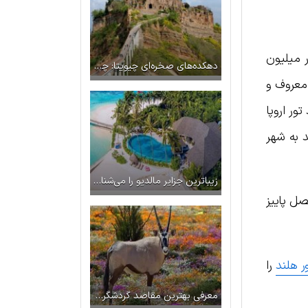
ر میلیون
دهکده‌های صخره‌ای چیویتا: چرا این شهر کوچک لقب “شهر در حال مرگ” دارد؟
 معروف و
ور اروپا
د به شهر
زیباترین جزایر مالدیو را می‌شناسید؟
ل پاییز
ر هلند
را
معرفی بهترین مقاصد گردشگری آفریقای جنوبی در فصل بهار