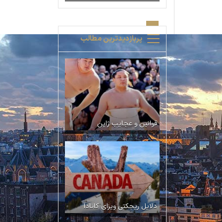
پربازدیدترین مطالب
قوانین و عجایب ژاپن
دلایل ریجکتی ویزای کانادا