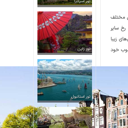
تور اسپانیا
طق مختلف
رخ سایر
های زیبا
ذوب خود
تور ژاپن
تور استانبول