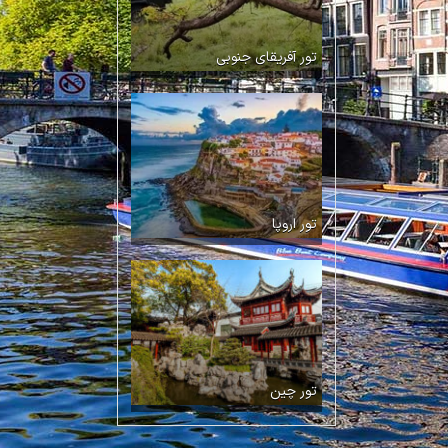
تور آفریقای جنوبی
تور اروپا
تور چین