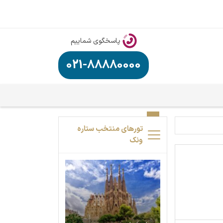
پاسخگوی شماییم
021-88880000
تورهای منتخب ستاره
ونک