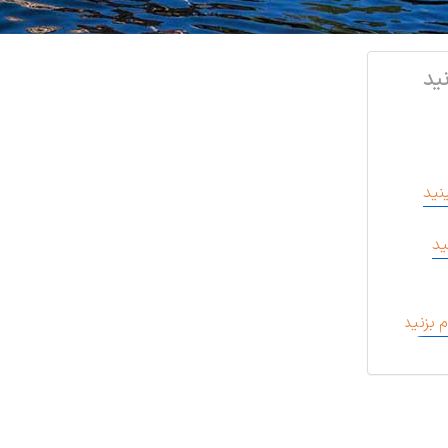
ید
ید
 بزنید