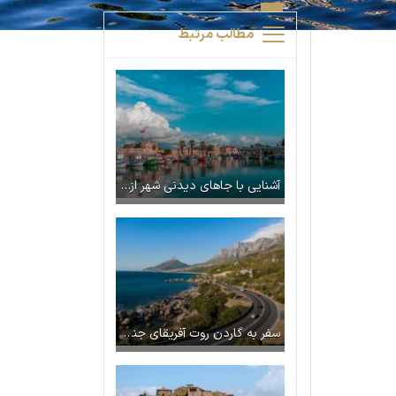
مطالب مرتبط
آشنایی با جاهای دیدنی شهر ازمیر در ترکیه (آدرس + عکس)
سفر به گاردن روت آفریقای جنوبی با ستاره ونک | راهنمای جامع