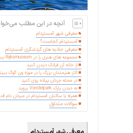
آنچه در این مطلب می‌خوان
معرفی شهر آمستردام
آمستردام کجاست؟
معرفی جاذبه های گردشگری آمستردام
مجموعه های هنری را در Rijksmuseum ببینید
از خانه آن فرانک دیدن کنید
آثار هنرمندان بزرگ را در موزه ون گوگ ببین
در محله جردان پیاده روی کنید
به دیدن پارک Vondelpark بروید
همراه با ساکنان آمستردام در میدان دام قدم
سوالات متداول
معرفی شهر آمستردام