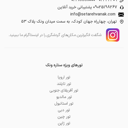
۰۲۱ ۸۸۸۸۰۰۰۰
-
۰۲۱ ۴۲۳۰۹
09025198267
پشتیبانی خرید آنلاین
info@setarehvanak.com
تهران، چهارراه جهان کودک، به سمت میدان ونک پلاک ۵۳
شگفت انگیز‌ترین مکان‌های گردشگری را در اینستاگرام ما ببینید.
تورهای ویژه ستاره ونک
تور اروپا
تور تایلند
تور آفریقای جنوبی
تور مالدیو
تور استانبول
تور دبی
تور چین
تور ژاپن