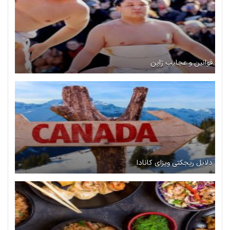
قوانین و عجایب ژاپن
دلایل ریجکتی ویزای کانادا