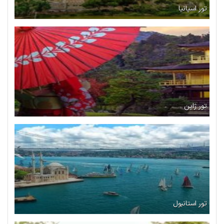
تور اسپانیا
تور ژاپن
تور استانبول