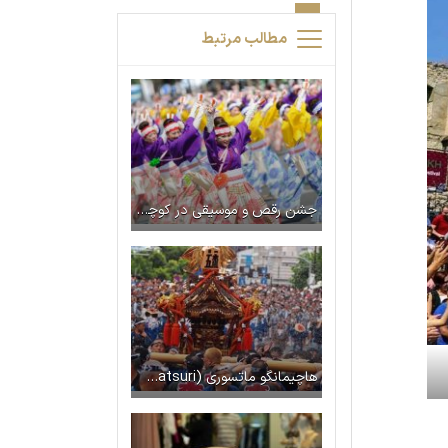
مطالب مرتبط
جشن رقص و موسیقی در کوچی – یوساکوی ماتسوری (Yosakoi Matsuri)
هاچیمانگو ماتسوری (Hachimangu Matsuri) – فستیوالی در کاماکورا با مراسم شینتو