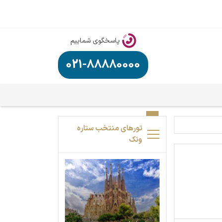
پاسخگوی شماییم
021-88880000
تورهای منتخب ستاره
ونک