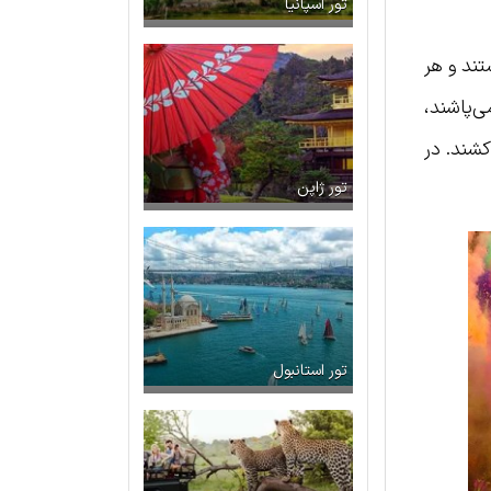
تور اسپانیا
ند و هر
ی‌پاشند،
شند. در
تور ژاپن
تور استانبول