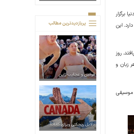
 مختلف دنیا برگزار
پربازدیدترین مطالب
ارد. این
فتد. روز
ر زبان و
قوانین و عجایب ژاپن
 موسیقی
دلایل ریجکتی ویزای کانادا