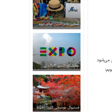
آشنایی با بزرگترین مراکز خرید ارمنستان
ر می‌شود
نمایشگاه اکسپو ۲۰۲۱ دبی
یم:
فستیوال مومیجی گاری Momijigari