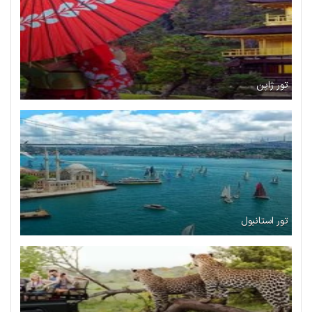
تور ژاپن
تور استانبول