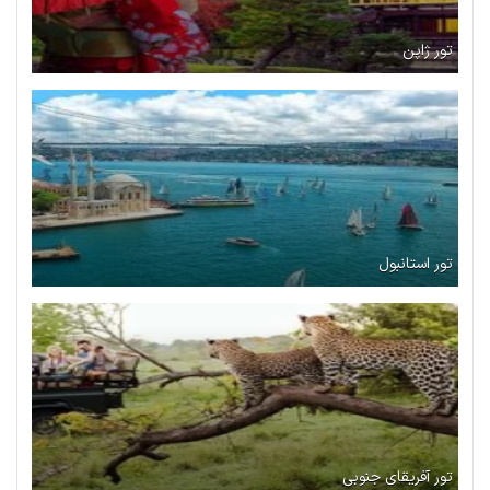
تور ژاپن
تور استانبول
تور آفریقای جنوبی