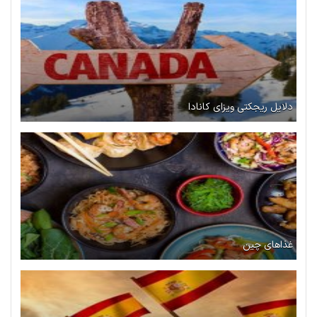
دلایل ریجکتی ویزای کانادا
غذاهای چین