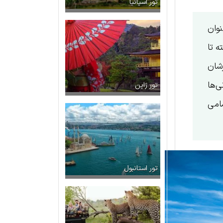
تور اسپانیا
نوان
ه تا
رشان
ی‌ها
تور ژاپن
مامی
تور استانبول