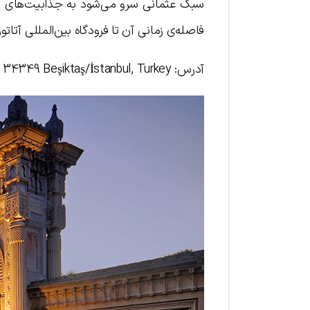
فاصله‌ی زمانی آن تا فرودگاه بین‌المللی آتاتورک ۴۵ دقیقه 
آدرس: Yıldız Mh., Çırağan Cd. No:32, 34349 Beşiktaş/İstanbul, Turkey