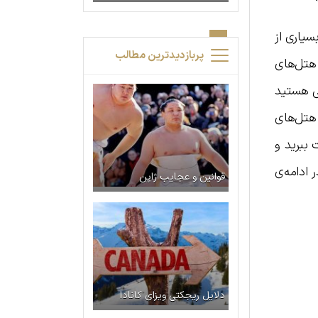
سیاری از
پربازدیدترین مطالب
 هتل‌های
نی هستید
هتل‌های
ببرید و
ادامه‌ی
قوانین و عجایب ژاپن
دلایل ریجکتی ویزای کانادا