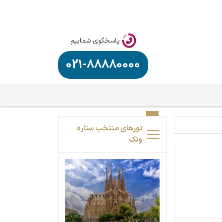
پاسخگوی شماییم
021-88880000
تورهای منتخب ستاره
ونک