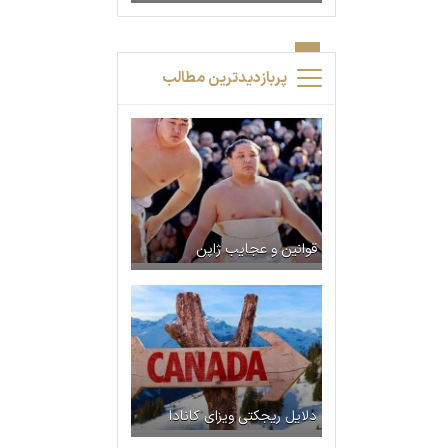
پربازدیدترین مطالب
قوانین و عجایب ژاپن
دلایل ریجکتی ویزای کانادا