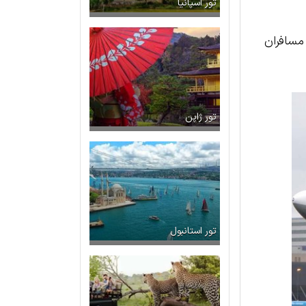
تور اسپانیا
 مسافران
تور ژاپن
تور استانبول